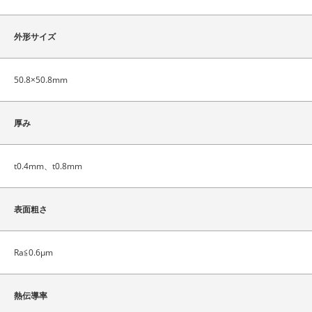
外形サイズ
50.8×50.8mm
厚み
t0.4mm、t0.8mm
表面粗さ
Ra≦0.6μm
熱伝導率