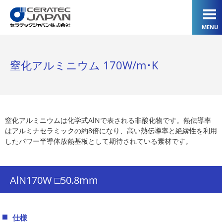
MENU
窒化アルミニウム 170W/m･K
窒化アルミニウムは化学式AlNで表される非酸化物です。熱伝導率
はアルミナセラミックの約8倍になり、高い熱伝導率と絶縁性を利用
したパワー半導体放熱基板として期待されている素材です。
AlN170W □50.8mm
仕様