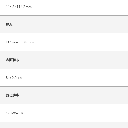
114.3×114.3mm
厚み
t0.4mm、t0.8mm
表面粗さ
Ra≦0.6μm
熱伝導率
170W/m･K