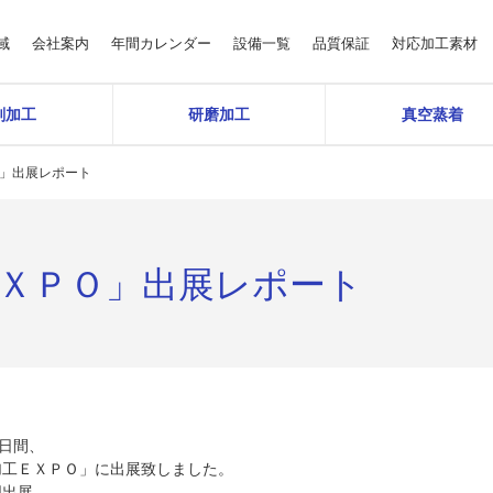
域
会社案内
年間カレンダー
設備一覧
品質保証
対応加工素材
削加工
研磨加工
真空蒸着
Ｏ」出展レポート
ＥＸＰＯ」出展レポート
三日間、
加工ＥＸＰＯ」に出展致しました。
同出展