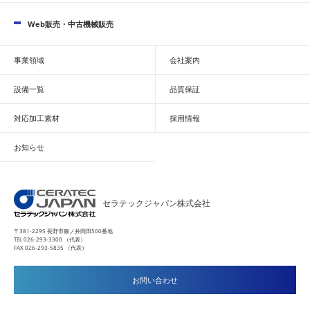
Web販売・中古機械販売
事業領域
会社案内
設備一覧
品質保証
対応加工素材
採用情報
お知らせ
セラテックジャパン株式会社
〒381-2295 長野市篠ノ井岡田500番地
TEL 026-293-3300 （代表）
FAX 026-293-5835 （代表）
お問い合わせ