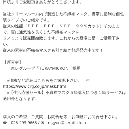
日頃よりご愛顧頂きありがとうございます。
当社クリーンルーム内で製造した不織布マスク。携帯に便利な個包
装タイプでのご紹介です。
従来の性能（ＰＦＥ・ＢＦＥ・ＶＦＥ ９９％カット）そのまま
で、更に通気性を良くした不織布マスクを
６／１より販売開始致します。これからの夏場に是非ご活用下さ
い。
従来の素材の不織布マスクも引き続き好評発売中です！
【新素材】
東レグループ「TORAYMICRON」採用
※価格など詳細はこちらをご確認下さい。 ☞
https://www.crtj.co.jp/mask.html
※【生活応援セール】不織布マスク５箱購入につき１箱サービスは
適用外となります。
購入のご希望、ご質問、お問合せ等 お気軽にお問合せ下さい。
☎：026-293-9666 / ✉：eigyou@ceratech.jp