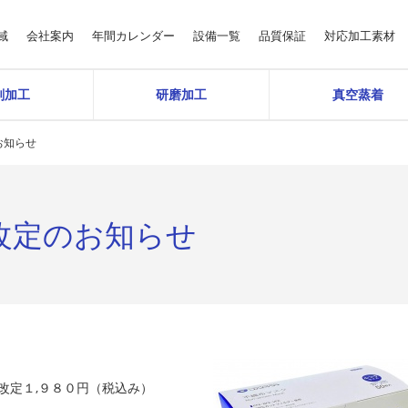
域
会社案内
年間カレンダー
設備一覧
品質保証
対応加工素材
削加工
研磨加工
真空蒸着
お知らせ
改定のお知らせ
定１,９８０円（税込み）