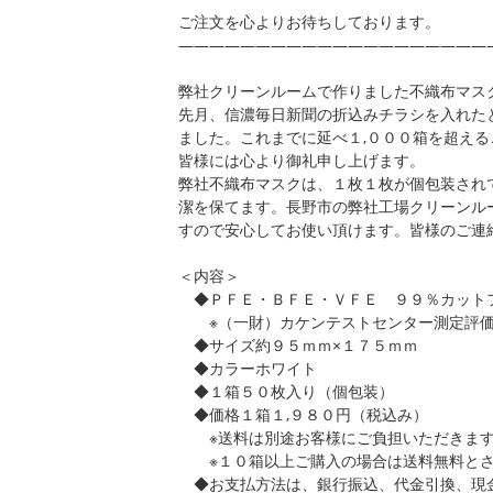
ご注文を心よりお待ちしております。
————————————————————
弊社クリーンルームで作りました不織布マス
先月、信濃毎日新聞の折込みチラシを入れた
ました。これまでに延べ１,０００箱を超え
皆様には心より御礼申し上げます。
弊社不織布マスクは、１枚１枚が個包装され
潔を保てます。長野市の弊社工場クリーンル
すので安心してお使い頂けます。皆様のご連
＜内容＞
◆ＰＦＥ・ＢＦＥ・ＶＦＥ ９９％カット
※（一財）カケンテストセンター測定評
◆サイズ約９５ｍｍ×１７５ｍｍ
◆カラーホワイト
◆１箱５０枚入り（個包装）
◆価格１箱１,９８０円（税込み）
※送料は別途お客様にご負担いただきます
※１０箱以上ご購入の場合は送料無料とさ
◆お支払方法は、銀行振込、代金引換、現