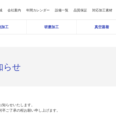
域
会社案内
年間カレンダー
設備一覧
品質保証
対応加工素材
削加工
研磨加工
真空蒸着
知らせ
お知らせいたします。
何卒ご了承の程お願い申し上げます。