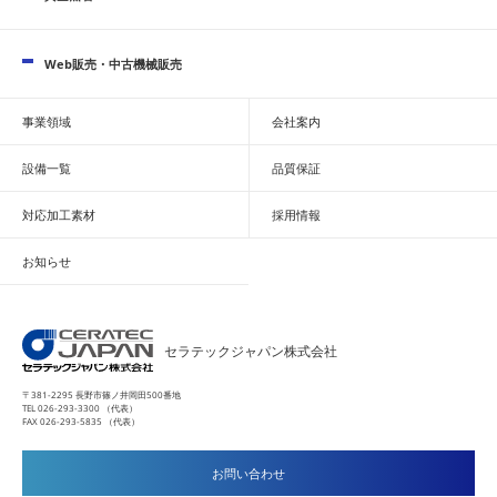
Web販売・中古機械販売
事業領域
会社案内
設備一覧
品質保証
対応加工素材
採用情報
お知らせ
セラテックジャパン株式会社
〒381-2295 長野市篠ノ井岡田500番地
TEL 026-293-3300 （代表）
FAX 026-293-5835 （代表）
お問い合わせ